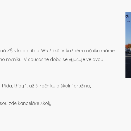
vaná ZŠ s kapacitou 685 žáků. V každém ročníku máme
vného ročníku. V současné době se vyučuje ve dvou
řída, třídy 1. až 3. ročníku a školní družina,
a jsou zde kanceláře školy.