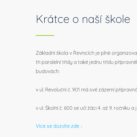
Krátce o naší škole
Základní škola v Řevnicích je plně organizo
tři paralelní třídy a také jednu třídu přípra
budovách:
v ul. Revoluční č. 901 má své zázemí přípravná t
v ul. Školní č. 600 se učí žáci 4. až 9. ročníku 
Více se dozvíte zde