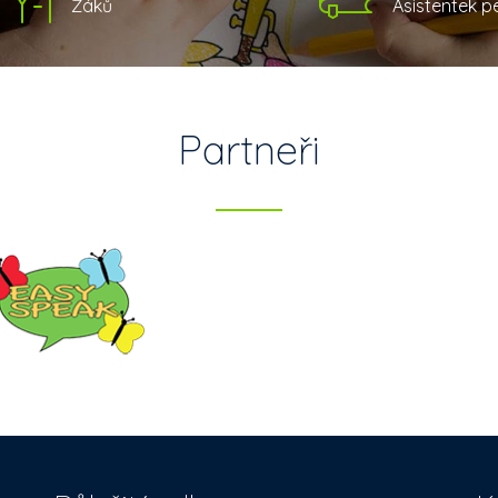
Žáků
Asistentek 
Partneři