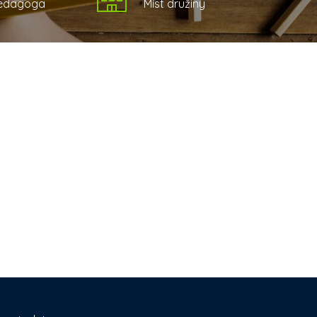
pedagoga
Míst družiny