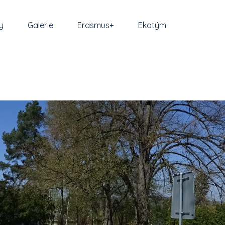
y
Galerie
Erasmus+
Ekotým