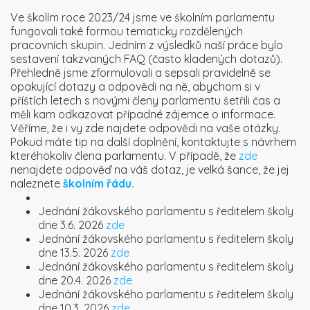
Ve školím roce 2023/24 jsme ve školním parlamentu
fungovali také formou tematicky rozdělených
pracovních skupin. Jedním z výsledků naší práce bylo
sestavení takzvaných FAQ (často kladených dotazů).
Přehledně jsme zformulovali a sepsali pravidelně se
opakující dotazy a odpovědi na ně, abychom si v
příštích letech s novými členy parlamentu šetřili čas a
měli kam odkazovat případné zájemce o informace.
Věříme, že i vy zde najdete odpovědi na vaše otázky.
Pokud máte tip na další doplnění, kontaktujte s návrhem
kteréhokoliv člena parlamentu. V případě, že
zde
nenajdete odpověď na váš dotaz, je velká šance, že jej
naleznete
školním řádu.
Jednání žákovského parlamentu s ředitelem školy
dne 3.6. 2026
zde
Jednání žákovského parlamentu s ředitelem školy
dne 13.5. 2026
zde
Jednání žákovského parlamentu s ředitelem školy
dne 20.4. 2026
zde
Jednání žákovského parlamentu s ředitelem školy
dne 10.3. 2026
zde