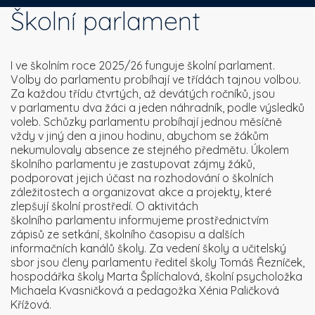
Školní parlament
I ve školním roce 2025/26 funguje školní parlament.
Volby do parlamentu probíhají ve třídách tajnou volbou.
Za každou třídu čtvrtých, až devátých ročníků, jsou
v parlamentu dva žáci a jeden náhradník, podle výsledků
voleb. Schůzky parlamentu probíhají jednou měsíčně
vždy v jiný den a jinou hodinu, abychom se žákům
nekumulovaly absence ze stejného předmětu. Úkolem
školního parlamentu je zastupovat zájmy žáků,
podporovat jejich účast na rozhodování o školních
záležitostech a organizovat akce a projekty, které
zlepšují školní prostředí. O aktivitách
školního parlamentu informujeme prostřednictvím
zápisů ze setkání, školního časopisu a dalších
informačních kanálů školy. Za vedení školy a učitelský
sbor jsou členy parlamentu ředitel školy Tomáš Řezníček,
hospodářka školy Marta Šplíchalová, školní psycholožka
Michaela Kvasničková a pedagožka Xénia Paličková
Křížová.