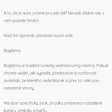
A to, že je auto určené pro pět lidí? Nevadí. Klidně nás v
něm pojede třináct.
Nad tím opravdu zůstával rozum stát.
Baglama
Baglama je tradiční turecký sedmistrunný nástroj. Pokud
chcete vědět, jak vypadá, představte si rozříznuté
avokádo, ze kterého vede klacek a přes to celé jsou
natažené struny.
Má dost specifický zvuk, zní jako smíšenina rozladěné
kytary, cimbálu a harfy.