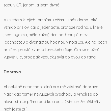
tady v ČR, jenom já jsem divná.
Vzhledem k jejich tamnímu režimu u nás doma také
vzniklo přísloví čaj o jedenácté, protože rodina, u které
jsem bydlela, měla každý den potřebu pít mezi
jedenáctou a dvanáctou hodinou v noci čaj. Ale ne jeden
hrníček, prostě kvanta tureckého čaje. Čím se možná
vysvětluje, proč pak vždycky svítí do dvou do rána.
Doprava
Absolutně nepochopitelná pro mě zůstává doprava.
Například téměř nevyužívali přechody a vrhali se do
hlavní silnice přímo pod kola aut. Divím se, že někteří z
nich ještě žijí.