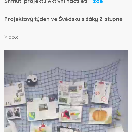
Shrnutí projektu Aktivní náctiletí –
zde
Projektový týden ve Švédsku s žáky 2. stupně
Video:
Video
přehrávač