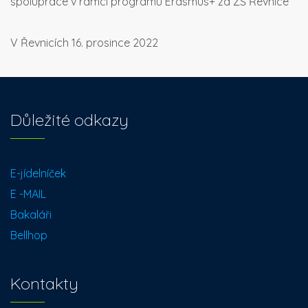
spolupráce v rámci programu Erasmus+ za ZŠ Řevnice
V Řevnicích 16. prosince 2022
Důležité odkazy
E-jídelníček
E -MAIL
Bakaláři
Bellhop
Kontakty