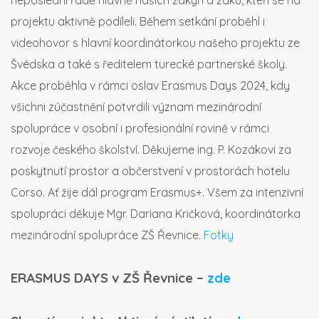
neposlední řadě hlavně našich žákyň a žáků, kteří se na
projektu aktivně podíleli. Během setkání proběhl i
videohovor s hlavní koordinátorkou našeho projektu ze
Švédska a také s ředitelem turecké partnerské školy.
Akce proběhla v rámci oslav Erasmus Days 2024, kdy
všichni zúčastnění potvrdili význam mezinárodní
spolupráce v osobní i profesionální rovině v rámci
rozvoje českého školství. Děkujeme ing. P. Kozákovi za
poskytnutí prostor a občerstvení v prostorách hotelu
Corso. Ať žije dál program Erasmus+. Všem za intenzivní
spolupráci děkuje Mgr. Dariana Kričková, koordinátorka
mezinárodní spolupráce ZŠ Řevnice.
Fotky
ERASMUS DAYS v ZŠ Řevnice –
zde