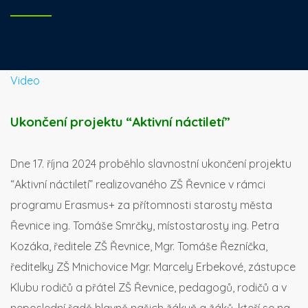
Video
Ukončení projektu “Aktivní náctiletí”
Dne 17. října 2024 proběhlo slavnostní ukončení projektu
“Aktivní náctiletí” realizovaného ZŠ Řevnice v rámci
programu Erasmus+ za přítomnosti starosty města
Řevnice ing. Tomáše Smrčky, místostarosty ing. Petra
Kozáka, ředitele ZŠ Řevnice, Mgr. Tomáše Řezníčka,
ředitelky ZŠ Mnichovice Mgr. Marcely Erbekové, zástupce
Klubu rodičů a přátel ZŠ Řevnice, pedagogů, rodičů a v