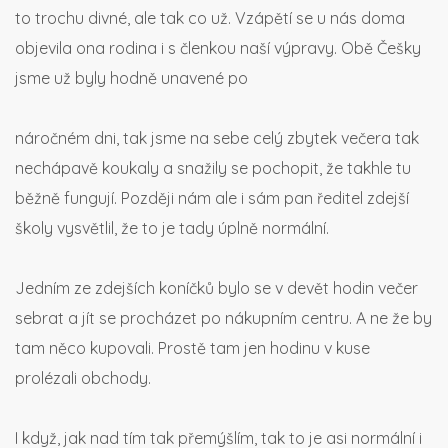
to trochu divné, ale tak co už. Vzápětí se u nás doma
objevila ona rodina i s členkou naší výpravy. Obě Češky
jsme už byly hodně unavené po
náročném dni, tak jsme na sebe celý zbytek večera tak
nechápavě koukaly a snažily se pochopit, že takhle tu
běžně fungují. Později nám ale i sám pan ředitel zdejší
školy vysvětlil, že to je tady úplně normální.
Jedním ze zdejších koníčků bylo se v devět hodin večer
sebrat a jít se procházet po nákupním centru. A ne že by
tam něco kupovali. Prostě tam jen hodinu v kuse
prolézali obchody.
I když, jak nad tím tak přemýšlím, tak to je asi normální i