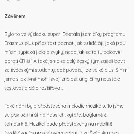
Závěrem
Bylo to ve výsledku super! Dostala jsem díky programu
Erasmus plus příležitost poznat, jak tu lidé žijí, jaká jsou
místní typická jídla a zvyky, nebo jak se to tu celkově
oproti ČR liší. A také jsme se celý český tým začali bavit
se švédskými studenty, což považuji za velké plus. S nimi
jsme si aktivně mohli svoji znalost angličtiny neustále
testovat a dále rozšiřovat.
Také nám byla představena melodie muzikálu. Tu jsme
se pak učili hrát na houslích, kytaře, baglamě či
tamburíně. Muzikál bude představený na mobilitě
(vzdělávacím projektovém pobytu) ve Švédsku jako