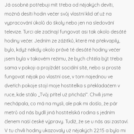
Já osobně potřebuji mít třeba od nějakých devíti,
možná desíti hodin večer svůj vlastní klid ať už na
vypracování úkolů do školy nebo jen na sledování
televize. Turci ale začínají fungovat asi tak okolo desáté
hodiny večer. Jedním ze zážitků, které mě překvapily,
bylo, když někdy okolo právě té desáté hodiny večer
jsem byla v takovém režimu, že bych chtěla být třeba
sama v pokoji a projíždět sociální sítě, nebo si prostě
fungovat nějak po vlastní ose, v tom najednou ve
dveřích pokoje stojí moje hostitelka s překladačem v
ruce, kde stálo „Tvůj přítel už přichází“. Chvíli jsme
nechápala, co má na mysli, ale pak mi došlo, že pár
metrů od nás bydlí jiná hostitelská rodina s jedním
členem naší české výpravy. Tudíž, že se u nás asi zastaví.
V tu chvíli hodiny ukazovaly už nějakých 22:15 a bylo mi