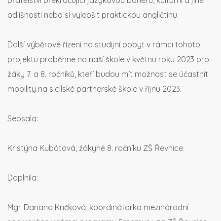
přátelství překračující jazykovou bariéru, kulturní a jiné
odlišnosti nebo si vylepšit praktickou angličtinu.
Další výběrové řízení na studijní pobyt v rámci tohoto
projektu proběhne na naší škole v květnu roku 2023 pro
žáky 7. a 8. ročníků, kteří budou mít možnost se účastnit
mobility na sicilské partnerské škole v říjnu 2023.¨
Sepsala:
Kristýna Kubátová, žákyně 8. ročníku ZŠ Řevnice
Doplnila:
Mgr. Dariana Kričková, koordinátorka mezinárodní