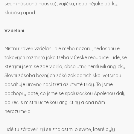
sedminásobná houska), vajíčka, nebo nějaké párky,
klobásy apod.
Vzdělání
Místní úroveň vzdělání, dle mého názoru, nedosahuje
takových rozměrů jako třeba v České republice. Lidé, se
kterými jsem se zde viděla, absolutně nemluvili anglicky.
Slovní zásoba běžných žáků základních škol většinou
dosahuje úrovně naší třetí až čtvrté třídy. To jsme
pochopily poté, co jsme se spolužačkou Apolenou daly
do řeči s místní učitelkou angličtiny a ona nám
nerozuměla.
Lidé tu zároveň žijí se znalostmi o světě, které byly