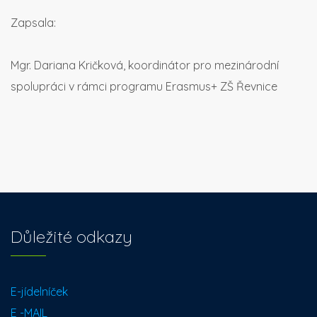
Zapsala:
Mgr. Dariana Kričková, koordinátor pro mezinárodní
spolupráci v rámci programu Erasmus+ ZŠ Řevnice
Důležité odkazy
E-jídelníček
E -MAIL