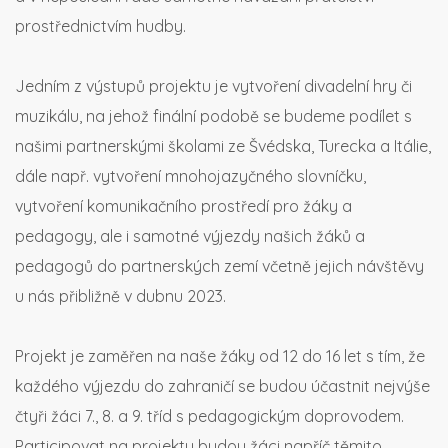
prostřednictvím hudby.
Jedním z výstupů projektu je vytvoření divadelní hry či
muzikálu, na jehož finální podobě se budeme podílet s
našimi partnerskými školami ze Švédska, Turecka a Itálie,
dále např. vytvoření mnohojazyčného slovníčku,
vytvoření komunikačního prostředí pro žáky a
pedagogy, ale i samotné výjezdy našich žáků a
pedagogů do partnerských zemí včetně jejich návštěvy
u nás přibližně v dubnu 2023.
Projekt je zaměřen na naše žáky od 12 do 16 let s tím, že
každého výjezdu do zahraničí se budou účastnit nejvýše
čtyři žáci 7., 8. a 9. tříd s pedagogickým doprovodem.
Participovat na projektu budou žáci napříč těmito