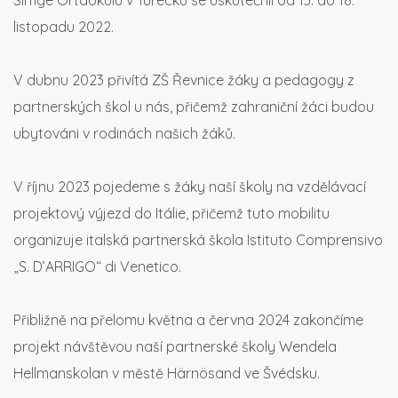
Simge Ortaokulu v Turecku se uskutečnil od 13. do 18.
listopadu 2022.
V dubnu 2023 přivítá ZŠ Řevnice žáky a pedagogy z
partnerských škol u nás, přičemž zahraniční žáci budou
ubytováni v rodinách našich žáků.
V říjnu 2023 pojedeme s žáky naší školy na vzdělávací
projektový výjezd do Itálie, přičemž tuto mobilitu
organizuje italská partnerská škola Istituto Comprensivo
„S. D’ARRIGO“ di Venetico.
Přibližně na přelomu května a června 2024 zakončíme
projekt návštěvou naší partnerské školy Wendela
Hellmanskolan v městě Härnösand ve Švédsku.