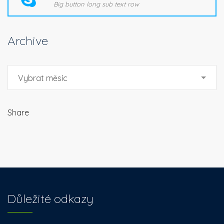
Big button long sub text row
Archive
Archive
Vybrat měsíc
Share
Důležité odkazy