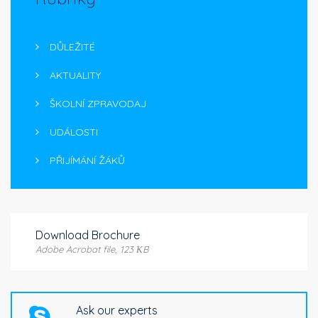
DŮLEŽITÉ
AKTUALITY
ŠKOLNÍ ZPRAVODAJ
UDÁLOSTI
PŘIJÍMÁNÍ ŽÁKŮ
Download Brochure
Adobe Acrobat file, 123 КB
Ask our experts