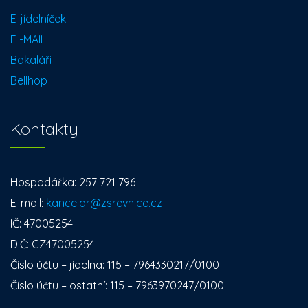
E-jídelníček
E -MAIL
Bakaláři
Bellhop
Kontakty
Hospodářka: 257 721 796
E-mail:
kancelar@zsrevnice.cz
IČ: 47005254
DIČ: CZ47005254
Číslo účtu – jídelna: 115 – 7964330217/0100
Číslo účtu – ostatní: 115 – 7963970247/0100