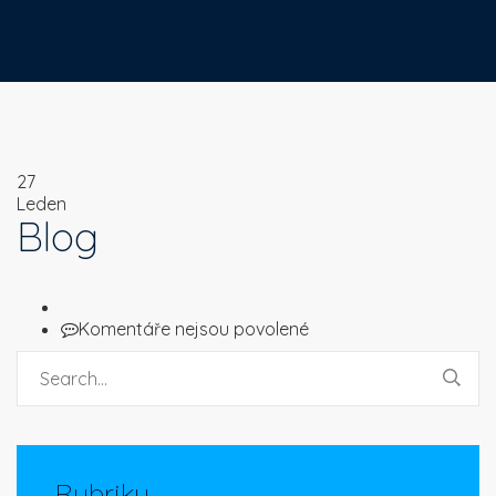
27
Leden
Blog
u
Komentáře nejsou povolené
textu
s
názvem
Blog
Rubriky