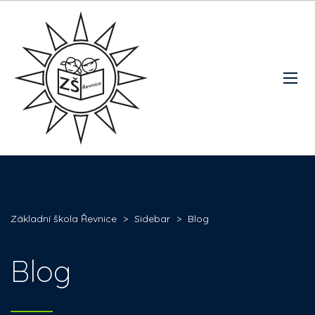
Základní škola Řevnice
>
Sidebar
>
Blog
Blog