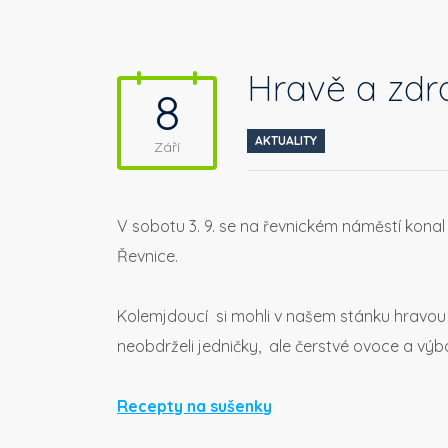
Hravě a zdr
8
AKTUALITY
Září
V sobotu 3. 9. se na řevnickém náměstí konal 
Řevnice.
Kolemjdoucí si mohli v našem stánku hravou 
neobdrželi jedničky, ale čerstvé ovoce a výb
Recepty na sušenky