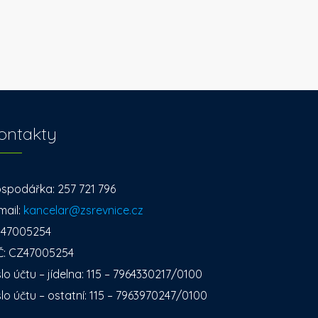
ontakty
spodářka: 257 721 796
mail:
kancelar@zsrevnice.cz
: 47005254
Č: CZ47005254
slo účtu – jídelna: 115 – 7964330217/0100
slo účtu – ostatní: 115 – 7963970247/0100