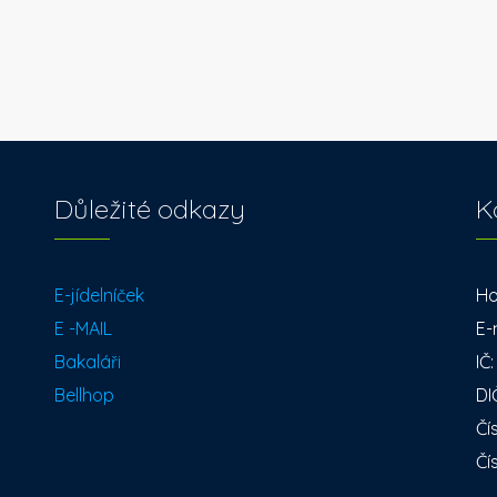
Důležité odkazy
K
E-jídelníček
Ho
E -MAIL
E-
Bakaláři
IČ
Bellhop
DI
Čí
Čí