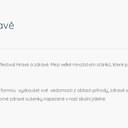
avě
festival Hravě a zdravě. Mezi velké množstvím stánků, které p
formou vyzkoušet své vědomosti z oblasti přírody, zdravé st
orné zdravé sušenky napečené v naší školní jídelně.