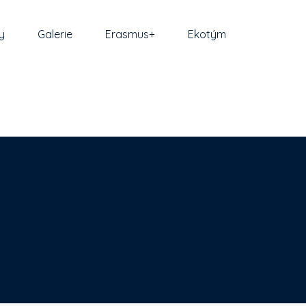
y
Galerie
Erasmus+
Ekotým