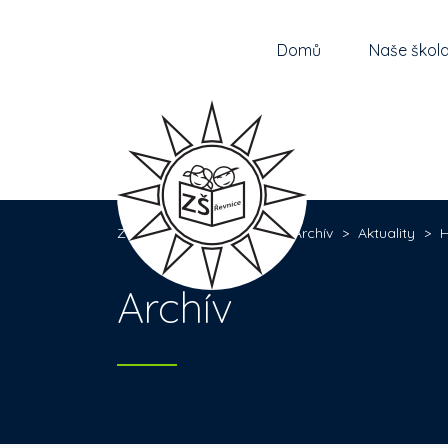
Domů
Naše škol
Základní škola Řevnice
>
Archív
>
Aktuality
>
H
Archív