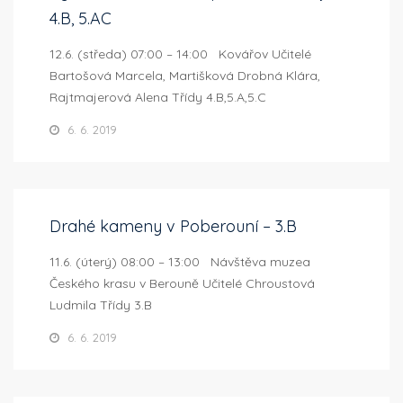
4.B, 5.AC
12.6. (středa) 07:00 – 14:00 Kovářov Učitelé
Bartošová Marcela, Martišková Drobná Klára,
Rajtmajerová Alena Třídy 4.B,5.A,5.C
6. 6. 2019
Drahé kameny v Poberouní – 3.B
11.6. (úterý) 08:00 – 13:00 Návštěva muzea
Českého krasu v Berouně Učitelé Chroustová
Ludmila Třídy 3.B
6. 6. 2019