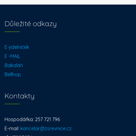
t
s
Důležité odkazy
n
a
E-jídelníček
E -MAIL
v
Bakaláři
i
Bellhop
g
Kontakty
a
t
Hospodářka: 257 721 796
i
E-mail:
kancelar@zsrevnice.cz