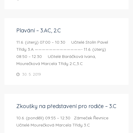
Plavání – 3.AC, 2.C
11.6. (úterý) 07:00 – 10:30 Učitelé Stolín Pavel
Třídy 3.A —————————————- 11.6. (úterý)
08:50 – 12:30 Učitelé Baráčková Ivana,
Mourečková Marcela Třídy 2.C,3.C
30. 5. 2019
Zkoušky na představení pro rodiče – 3.C
10.6. (pondělí) 09:55 – 12:30 Zámeček Řevnice
Učitelé Mourečková Marcela Třídy 3.C