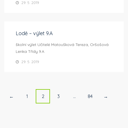
29. 5. 2019
Lodě – výlet 9.A
školní výlet Učitelé Matoušková Tereza, Oršošová
Lenka Třídy 9.A
29. 5. 2019
P
1
2
3
…
84
←
→
o
s