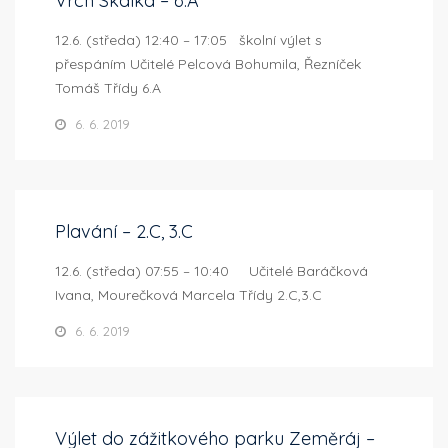
Vrch Skalka – 6.A
12.6. (středa) 12:40 – 17:05 školní výlet s
přespáním Učitelé Pelcová Bohumila, Řezníček
Tomáš Třídy 6.A
6. 6. 2019
Plavání – 2.C, 3.C
12.6. (středa) 07:55 – 10:40 Učitelé Baráčková
Ivana, Mourečková Marcela Třídy 2.C,3.C
6. 6. 2019
Výlet do zážitkového parku Zeměráj –