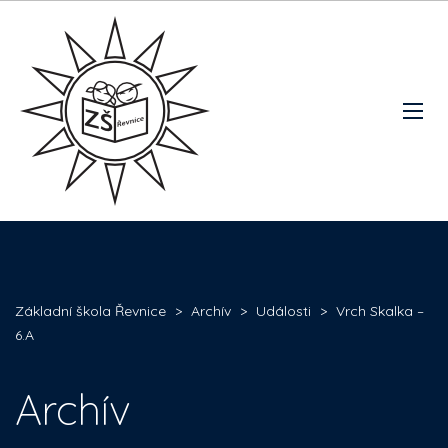
Základní škola Řevnice
>
Archív
>
Události
>
Vrch Skalka –
6.A
Archív