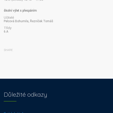
školní výlet s přespáním
Učitelé
Pelcová Bohumila, Řezníček Tomáš
Třídy
6.A
SHARE
Důležité odkazy