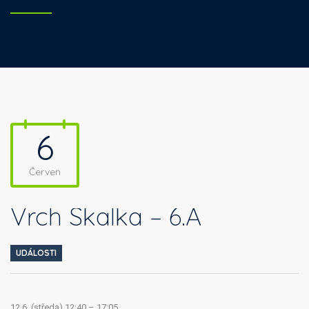
6
Červen
Vrch Skalka – 6.A
UDÁLOSTI
12.6. (středa) 12:40 – 17:05