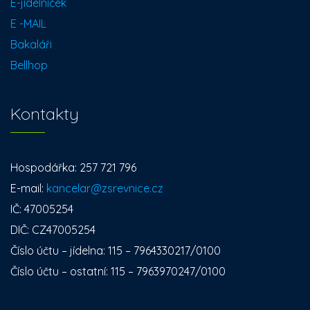
E-jídelníček
E -MAIL
Bakaláři
Bellhop
Kontakty
Hospodářka: 257 721 796
E-mail:
kancelar@zsrevnice.cz
IČ: 47005254
DIČ: CZ47005254
Číslo účtu – jídelna: 115 – 7964330217/0100
Číslo účtu – ostatní: 115 – 7963970247/0100