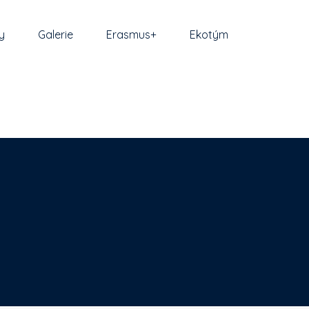
y
Galerie
Erasmus+
Ekotým