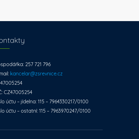
ontakty
spodářka: 257 721 796
mail:
kancelar@zsrevnice.cz
: 47005254
Č: CZ47005254
slo účtu – jídelna: 115 – 7964330217/0100
slo účtu – ostatní: 115 – 7963970247/0100