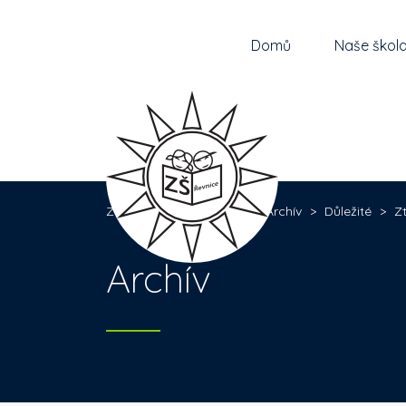
Domů
Naše škol
Základní škola Řevnice
>
Archív
>
Důležité
>
Z
Archív