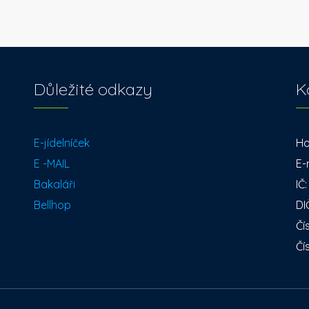
Důležité odkazy
K
E-jídelníček
Ho
E -MAIL
E-
Bakaláři
IČ
Bellhop
DI
Čí
Čí