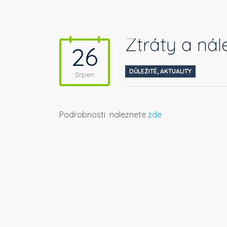
Ztráty a nál
26
DŮLEŽITÉ
,
AKTUALITY
Srpen
Podrobnosti naleznete
zde