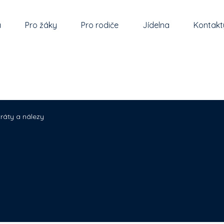
a
Pro žáky
Pro rodiče
Jídelna
Kontakt
tráty a nálezy