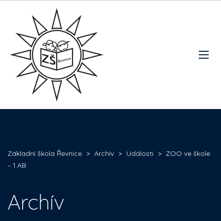
Základní škola Řevnice
>
Archív
>
Události
>
ZOO ve škole
– 1.AB
Archív