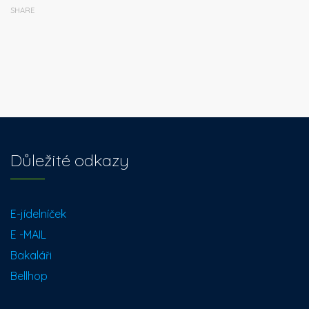
SHARE
Důležité odkazy
E-jídelníček
E -MAIL
Bakaláři
Bellhop