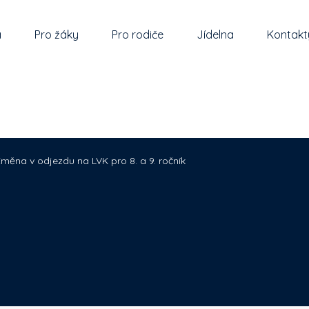
a
Pro žáky
Pro rodiče
Jídelna
Kontakt
měna v odjezdu na LVK pro 8. a 9. ročník