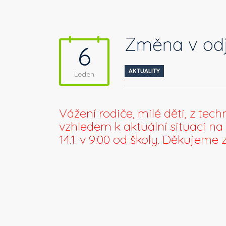
Změna v odje
6
AKTUALITY
Leden
Vážení rodiče, milé děti, z te
vzhledem k aktuální situaci n
14.1. v 9:00 od školy. Děkujem