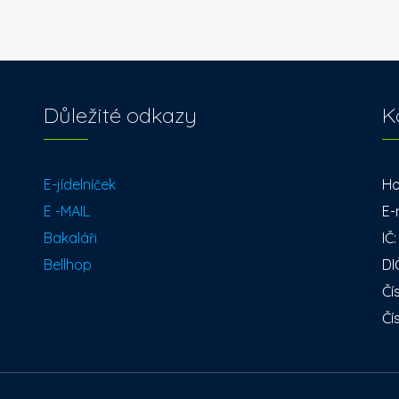
Důležité odkazy
K
E-jídelníček
Ho
E -MAIL
E-
Bakaláři
IČ
Bellhop
DI
Čí
Čí