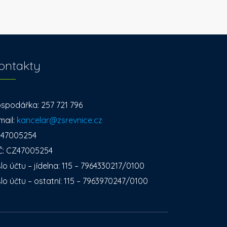
ontakty
spodářka: 257 721 796
mail:
kancelar@zsrevnice.cz
: 47005254
Č: CZ47005254
slo účtu – jídelna: 115 – 7964330217/0100
slo účtu – ostatní: 115 – 7963970247/0100