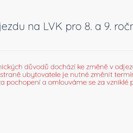
zdu na LVK pro 8. a 9. roč
chnických důvodů dochází ke změně v odjezd
a straně ubytovatele je nutné změnit term
e za pochopení a omlouváme se za vzniklé p