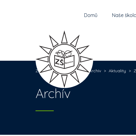
Domů
Naše škol
Základní škola Řevnice
>
Archív
>
Aktuality
>
Z
Archív