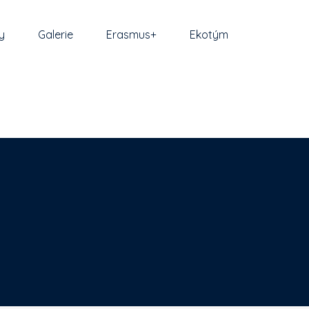
y
Galerie
Erasmus+
Ekotým