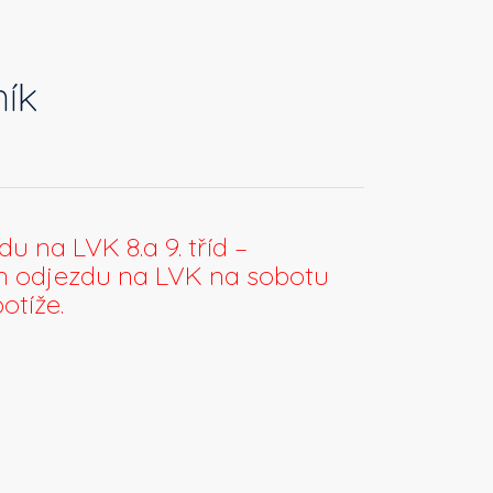
ník
u na LVK 8.a 9. tříd –
ín odjezdu na LVK na sobotu
otíže.