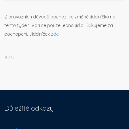
Z provozních důvodů dochází ke změně jídelníčku na
tento týden. Vaří se pouze jedno jídlo. Děkujeme za
pochopení. Jídelníček
zde
SHARE
Důležité odkazy