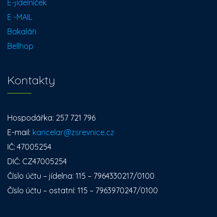
E-jídelníček
E -MAIL
Bakaláři
Bellhop
Kontakty
Hospodářka: 257 721 796
E-mail:
kancelar@zsrevnice.cz
IČ: 47005254
DIČ: CZ47005254
Číslo účtu – jídelna: 115 – 7964330217/0100
Číslo účtu – ostatní: 115 – 7963970247/0100