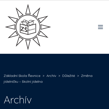
Základní škola Řevnice
>
Archív
>
Důležité
>
Změna
jídelníčku – školní jídelna
Archív