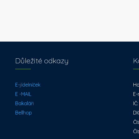
Důležité odkazy
K
E-jídelníček
Ho
E -MAIL
E-
Bakaláři
IČ
Bellhop
DI
Čí
Čí