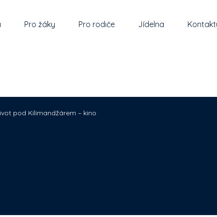
a
Pro žáky
Pro rodiče
Jídelna
Kontakt
ivot pod Kilimandžárem – kino