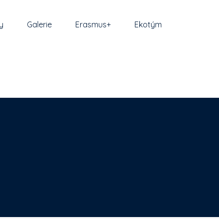
y
Galerie
Erasmus+
Ekotým