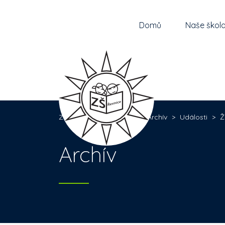
Domů
Naše škol
Základní škola Řevnice
>
Archív
>
Události
>
Ž
Archív