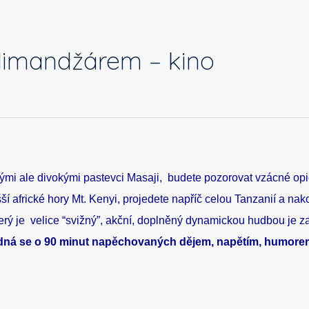
ilimandžárem – kino
nými ale divokými pastevci Masaji, budete pozorovat vzácné opi
šší africké hory Mt. Kenyi, projedete napříč celou Tanzanií a n
který je velice “svižný”, akční, doplněný dynamickou hudbou je 
dná se o 90 minut napěchovaných dějem, napětím, humorem