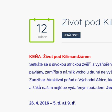
Život pod K
12
UDÁLOSTI
Duben
KEŇA- Život pod Kilimandžárem
Setkáte se s divokou africkou zvěří, s vyšňoře
paviány, zamíříte s námi k vrcholu druhé nejvy
Zanzibar. Atraktivní pořad o Východní Africe, 
a žáků naším nejlépe vydařeným pořadem
Je
.
26. 4. 2016 – 5. tř. až 9. tř.