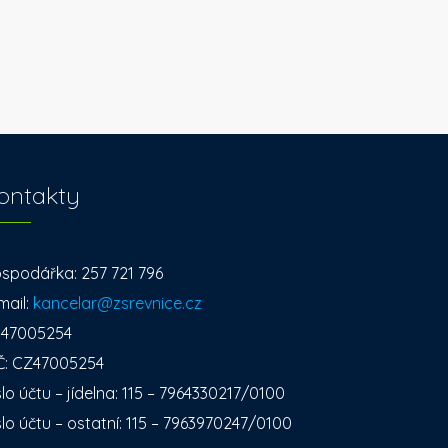
ontakty
spodářka: 257 721 796
mail:
kancelar@zsrevnice.cz
: 47005254
Č: CZ47005254
slo účtu – jídelna: 115 – 7964330217/0100
slo účtu – ostatní: 115 – 7963970247/0100