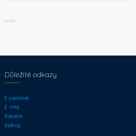
SHARE
Důležité odkazy
E-jídelníček
E -MAIL
Bakaláři
Bellhop