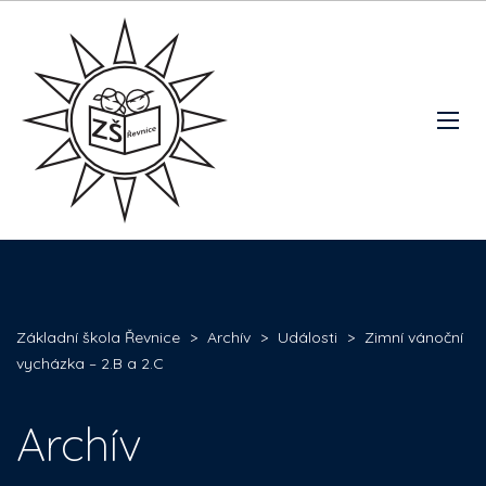
Základní škola Řevnice
>
Archív
>
Události
>
Zimní vánoční
vycházka – 2.B a 2.C
Archív