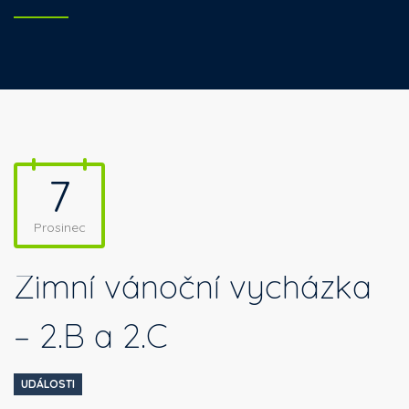
7
Prosinec
Zimní vánoční vycházka
– 2.B a 2.C
UDÁLOSTI