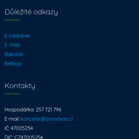
Důležité odkazy
E-jídelníček
E -MAIL
Bakaláři
Bellhop
Kontakty
Hospodářka: 257 721 796
E-mail:
kancelar@zsrevnice.cz
IČ: 47005254
DIČ: CZ47005254