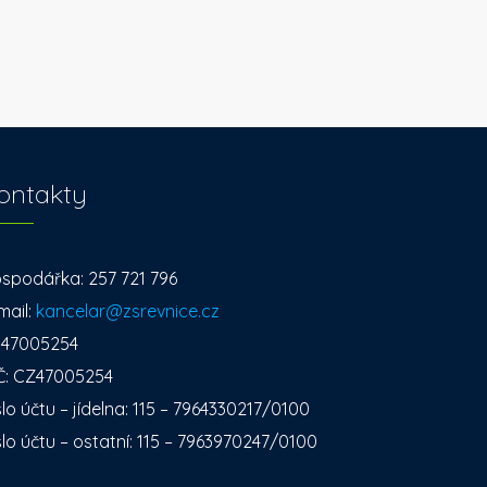
ontakty
spodářka: 257 721 796
mail:
kancelar@zsrevnice.cz
: 47005254
Č: CZ47005254
slo účtu – jídelna: 115 – 7964330217/0100
slo účtu – ostatní: 115 – 7963970247/0100