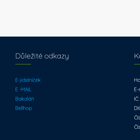
Důležité odkazy
K
E-jídelníček
Ho
E -MAIL
E-
Bakaláři
IČ
Bellhop
DI
Čí
Čí