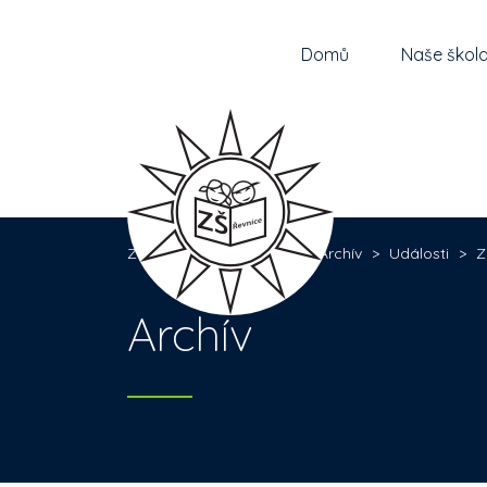
Domů
Naše škol
Základní škola Řevnice
>
Archív
>
Události
>
Z
Archív