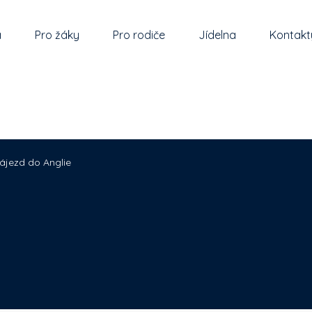
a
Pro žáky
Pro rodiče
Jídelna
Kontakt
ájezd do Anglie