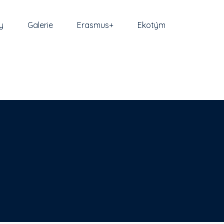
y
Galerie
Erasmus+
Ekotým