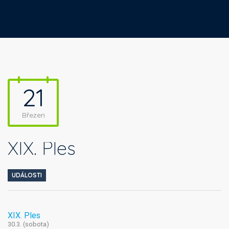
21
Březen
XIX. Ples
UDÁLOSTI
XIX. Ples
30.3. (sobota)