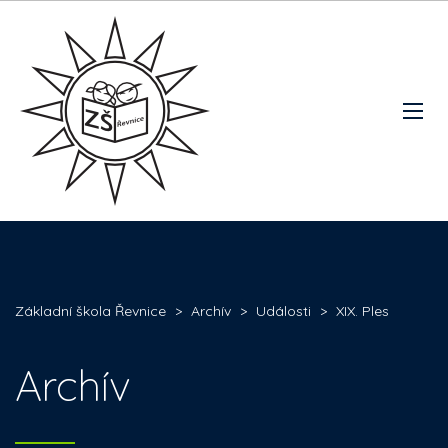
Základní škola Řevnice
>
Archív
>
Události
>
XIX. Ples
Archív