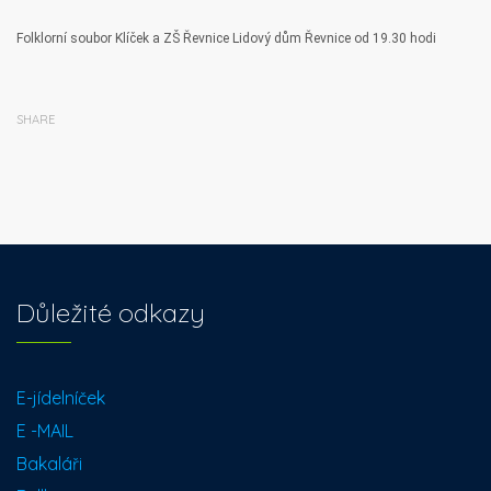
Folklorní soubor Klíček a ZŠ Řevnice Lidový dům Řevnice od 19.30 hodi
SHARE
Důležité odkazy
E-jídelníček
E -MAIL
Bakaláři