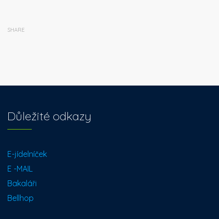
SHARE
Důležité odkazy
E-jídelníček
E -MAIL
Bakaláři
Bellhop