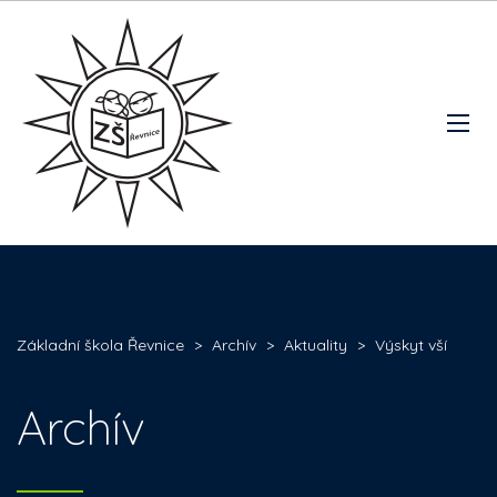
Základní škola Řevnice
>
Archív
>
Aktuality
>
Výskyt vší
Archív