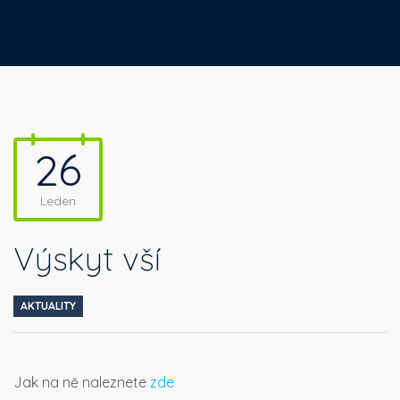
26
Leden
Výskyt vší
AKTUALITY
Jak na ně naleznete
zde