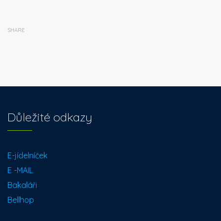
SHARE
Důležité odkazy
E-jídelníček
E -MAIL
Bakaláři
Bellhop