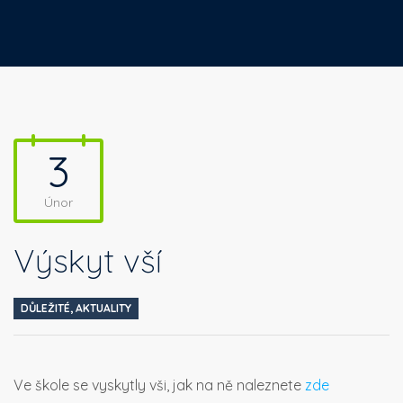
3
Únor
Výskyt vší
DŮLEŽITÉ
,
AKTUALITY
Ve škole se vyskytly vši, jak na ně naleznete
zde