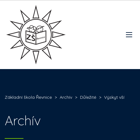
Základní škola Řevnice
>
Archív
>
Důležité
>
Výskyt vší
Archív