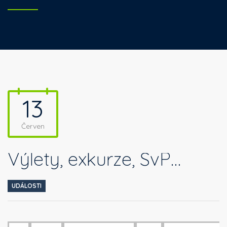
13
Červen
Výlety, exkurze, ŠvP…
UDÁLOSTI