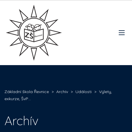
Základní škola Řevnice
>
Archív
>
Události
>
Výlety,
exkurze, ŠvP…
Archív