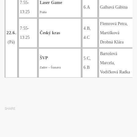
7:55-
Laser Game
6.A
Galbavá Gábina
13:25
Praha
Flemrová Petra,
7:55-
4.B,
22.6.
Český kras
Martišková
13:25
4.C
(Pá)
Drobná Klára
Bartošová
ŠVP
5.C,
Marcela,
6.B
Zadov – Šumava
Vodičková Radka
SHARE