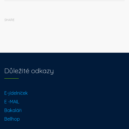
SHARE
Důležité odkazy
E-jídelníček
E -MAIL
Bakaláři
Bellhop