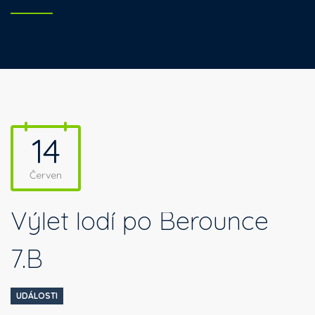
14
Červen
Výlet lodí po Berounce
7.B
UDÁLOSTI