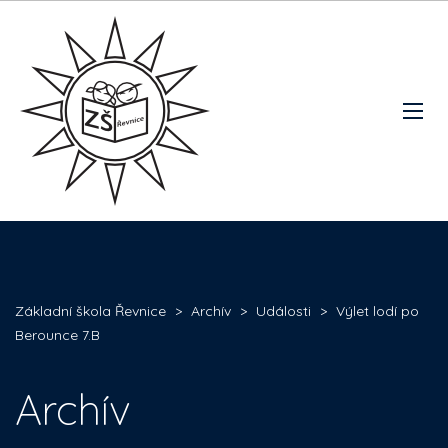
Základní škola Řevnice
>
Archív
>
Události
>
Výlet lodí po
Berounce 7.B
Archív