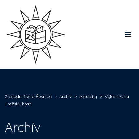
Základní škola Řevnice
>
Archív
>
Aktuality
>
Výlet 4.A na
Pražský hrad
Archív