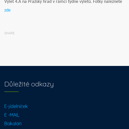
Výlet 4.A na Pražský hrad v rámci týdne výletů. Fotky naleznete
zde
SHARE
Důležité odkazy
E-jídelníček
E -MAIL
Bakaláři