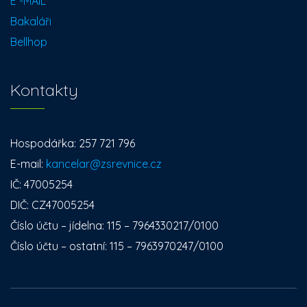
E -MAIL
Bakaláři
Bellhop
Kontakty
Hospodářka: 257 721 796
E-mail:
kancelar@zsrevnice.cz
IČ: 47005254
DIČ: CZ47005254
Číslo účtu – jídelna: 115 – 7964330217/0100
Číslo účtu – ostatní: 115 – 7963970247/0100