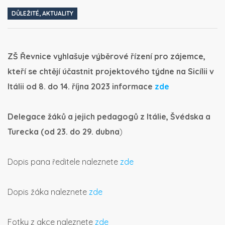
DŮLEŽITÉ
,
AKTUALITY
ZŠ Řevnice vyhlašuje výběrové řízení pro zájemce,
kteří se chtějí účastnit projektového týdne
na Sicílii v
Itálii od 8. do 14. října 2023 informace
zde
Delegace žáků a jejich pedagogů z Itálie, Švédska a
Turecka (od 23. do 29. dubna
)
Dopis pana ředitele naleznete
zde
Dopis žáka naleznete
zde
Fotky z akce naleznete
zde