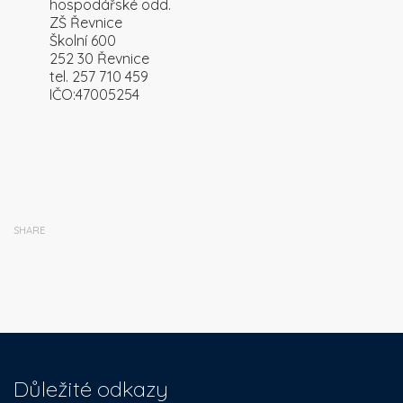
hospodářské odd.
ZŠ Řevnice
Školní 600
252 30 Řevnice
tel. 257 710 459
IČO:47005254
SHARE
Důležité odkazy