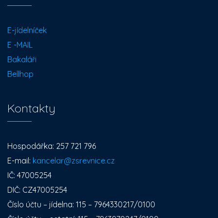
E-jídelníček
E -MAIL
Bakaláři
Bellhop
Kontakty
Hospodářka: 257 721 796
E-mail:
kancelar@zsrevnice.cz
IČ: 47005254
DIČ: CZ47005254
Číslo účtu – jídelna: 115 – 7964330217/0100