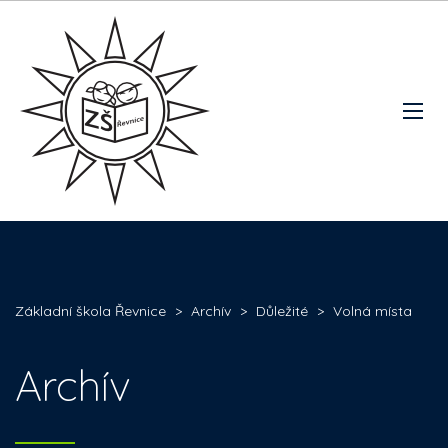
Základní škola Řevnice
>
Archív
>
Důležité
>
Volná místa
Archív