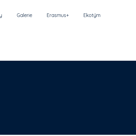
y
Galerie
Erasmus+
Ekotým