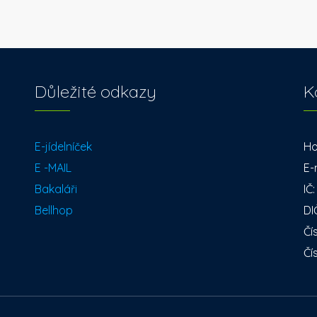
Důležité odkazy
K
E-jídelníček
Ho
E -MAIL
E-
Bakaláři
IČ
Bellhop
DI
Čí
Čí