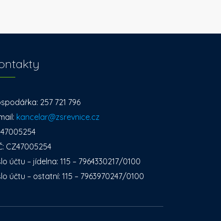
ontakty
spodářka: 257 721 796
mail:
kancelar@zsrevnice.cz
: 47005254
Č: CZ47005254
slo účtu – jídelna: 115 – 7964330217/0100
slo účtu – ostatní: 115 – 7963970247/0100