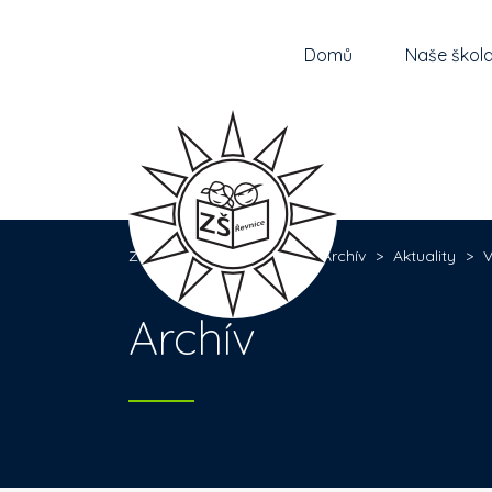
Domů
Naše škol
Základní škola Řevnice
>
Archív
>
Aktuality
>
V
Archív