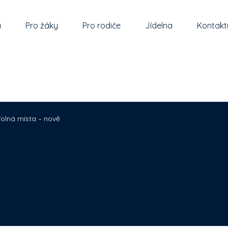
a
Pro žáky
Pro rodiče
Jídelna
Kontakt
olná místa – nově