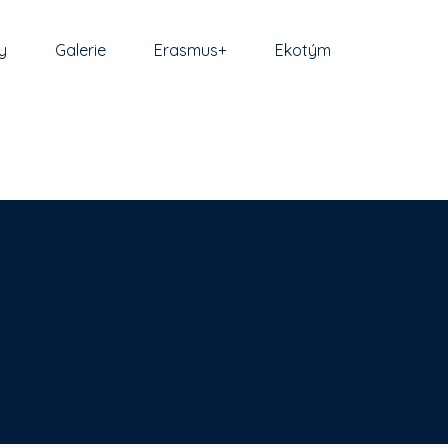
y
Galerie
Erasmus+
Ekotým