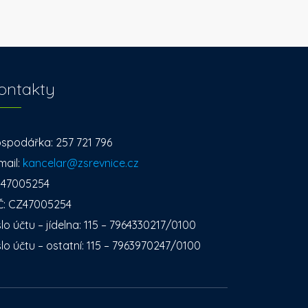
ontakty
spodářka: 257 721 796
mail:
kancelar@zsrevnice.cz
: 47005254
Č: CZ47005254
slo účtu – jídelna: 115 – 7964330217/0100
slo účtu – ostatní: 115 – 7963970247/0100