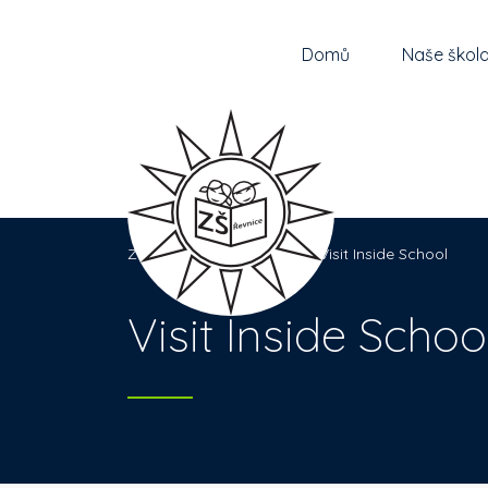
Domů
Naše škol
Základní škola Řevnice
>
Visit Inside School
Visit Inside Schoo