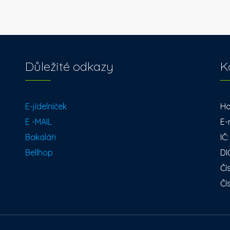
Důležité odkazy
K
E-jídelníček
Ho
E -MAIL
E-
Bakaláři
IČ
Bellhop
DI
Čí
Čí