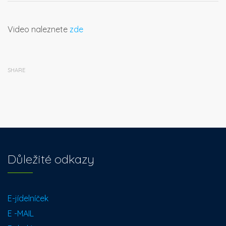
Video naleznete
zde
SHARE
Důležité odkazy
E-jídelníček
E -MAIL