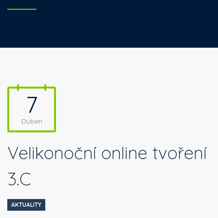
7
Duben
Velikonoční online tvoření
3.C
AKTUALITY