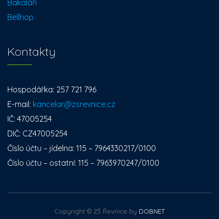
Bakaláři
Bellhop
Kontakty
Hospodářka: 257 721 796
E-mail:
kancelar@zsrevnice.cz
IČ: 47005254
DIČ: CZ47005254
Číslo účtu – jídelna: 115 – 7964330217/0100
Číslo účtu – ostatní: 115 – 7963970247/0100
Copyright © ZŠ Řevnice by
DOBNET