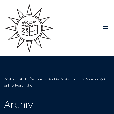
Základní škola Řevnice
>
Archív
>
Aktuality
>
Velikonoční
online tvoření 3.C
Archív