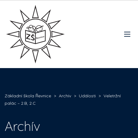
Základní škola Řevnice
>
Archív
>
Události
>
Veletržní
palác – 2.B, 2.C
Archív