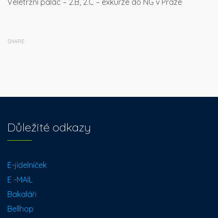
Veletržní palác – 2.B, 2.C – exkurze do NG v Praze
SHARE
Důležité odkazy
E-jídelníček
E -MAIL
Bakaláři
Bellhop