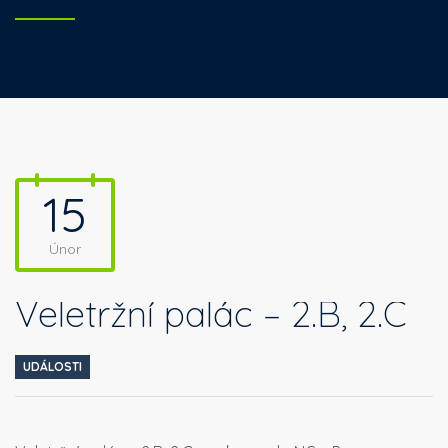
15
Únor
Veletržní palác – 2.B, 2.C
UDÁLOSTI