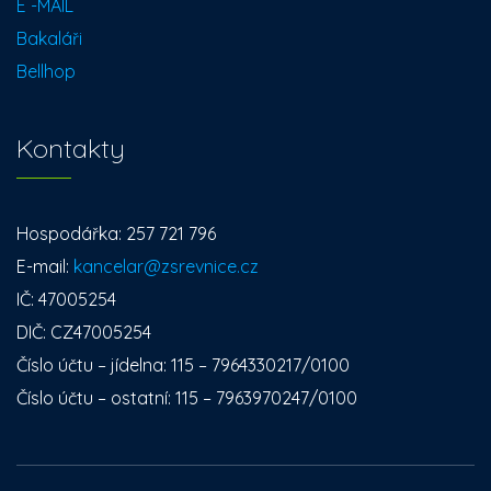
E -MAIL
Bakaláři
Bellhop
Kontakty
Hospodářka: 257 721 796
E-mail:
kancelar@zsrevnice.cz
IČ: 47005254
DIČ: CZ47005254
Číslo účtu – jídelna: 115 – 7964330217/0100
Číslo účtu – ostatní: 115 – 7963970247/0100