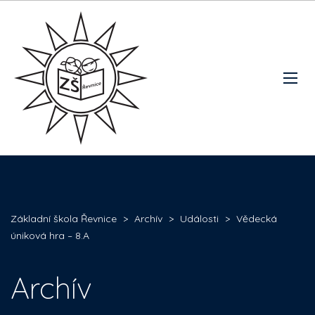
Základní škola Řevnice
>
Archív
>
Události
>
Vědecká
úniková hra – 8.A
Archív