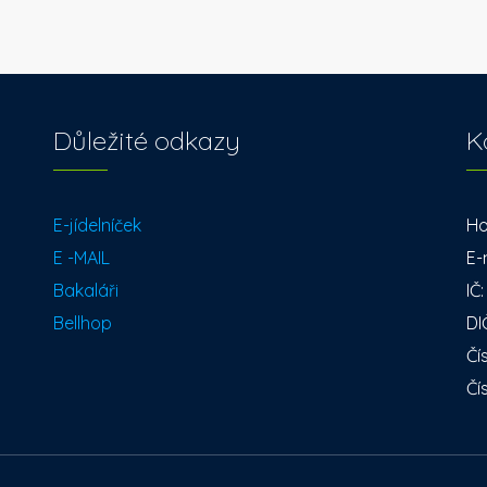
Důležité odkazy
K
E-jídelníček
Ho
E -MAIL
E-
Bakaláři
IČ
Bellhop
DI
Čí
Čí