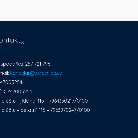
ontakty
spodářka: 257 721 796
mail:
kancelar@zsrevnice.cz
: 47005254
Č: CZ47005254
slo účtu – jídelna: 115 – 7964330217/0100
slo účtu – ostatní: 115 – 7963970247/0100