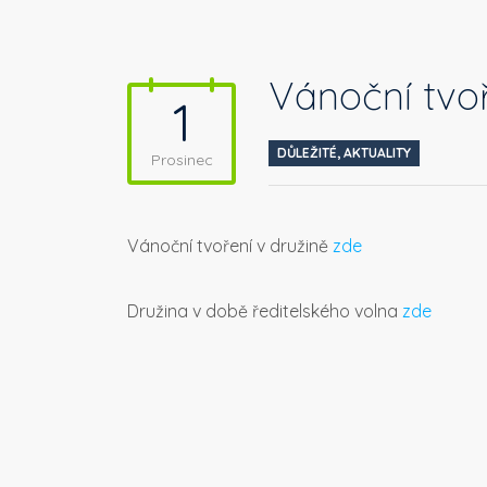
Vánoční tvo
1
DŮLEŽITÉ
,
AKTUALITY
Prosinec
Vánoční tvoření v družině
zde
Družina v době ředitelského volna
zde