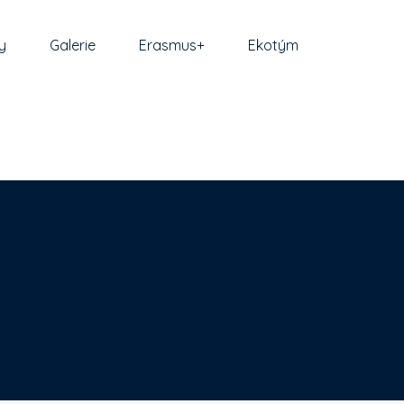
y
Galerie
Erasmus+
Ekotým