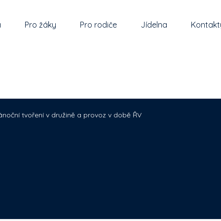
a
Pro žáky
Pro rodiče
Jídelna
Kontakt
ánoční tvoření v družině a provoz v době ŘV