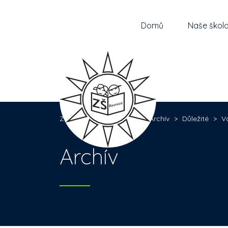
Domů
Naše škol
Základní škola Řevnice
>
Archív
>
Důležité
>
V
Archív