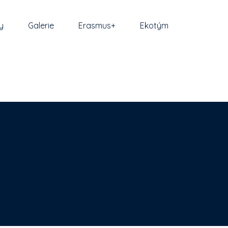
y
Galerie
Erasmus+
Ekotým