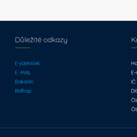
Důležité odkazy
K
E-jídelníček
Ho
E -MAIL
E-
Bakaláři
IČ
Bellhop
DI
Čí
Čí