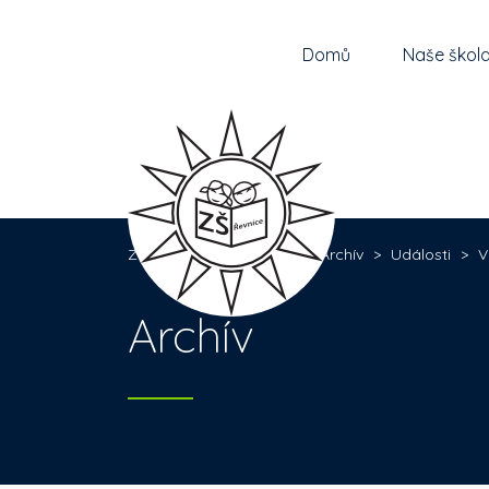
Domů
Naše škol
Základní škola Řevnice
>
Archív
>
Události
>
V
Archív