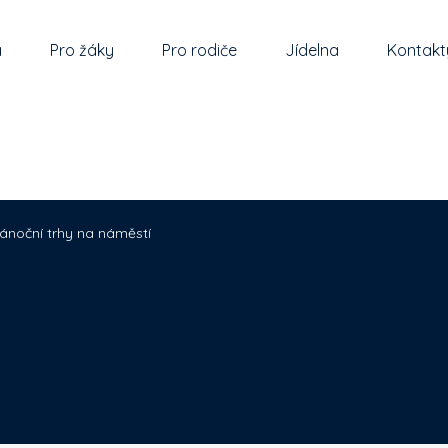
a
Pro žáky
Pro rodiče
Jídelna
Kontakt
ánoční trhy na náměstí