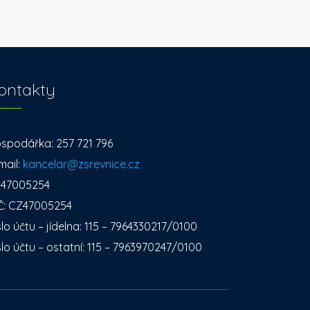
ontakty
spodářka: 257 721 796
mail:
kancelar@zsrevnice.cz
: 47005254
Č: CZ47005254
slo účtu – jídelna: 115 – 7964330217/0100
slo účtu – ostatní: 115 – 7963970247/0100