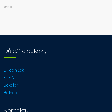
SHARE
Důležité odkazy
E-jídelníček
E -MAIL
Bakaláři
Bellhop
Kontakty