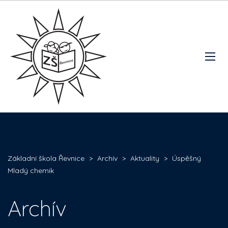
Základní škola Řevnice
>
Archív
>
Aktuality
>
Úspěšný
Mladý chemik
Archív