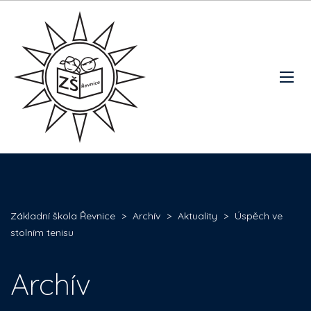
Základní škola Řevnice
>
Archív
>
Aktuality
>
Úspěch ve
stolním tenisu
Archív