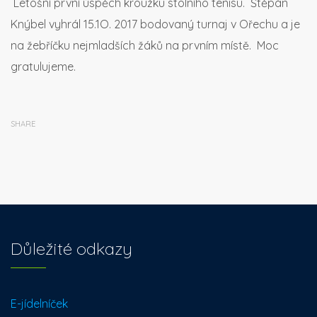
Letošní první úspěch kroužku stolního tenisu. Štěpán
Knýbel vyhrál 15.1O. 2017 bodovaný turnaj v Ořechu a je
na žebříčku nejmladších žáků na prvním místě. Moc
gratulujeme.
SHARE
Důležité odkazy
E-jídelníček