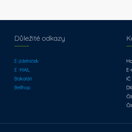
Důležité odkazy
K
E-jídelníček
Ho
E -MAIL
E-
Bakaláři
IČ
Bellhop
DI
Čí
Čí