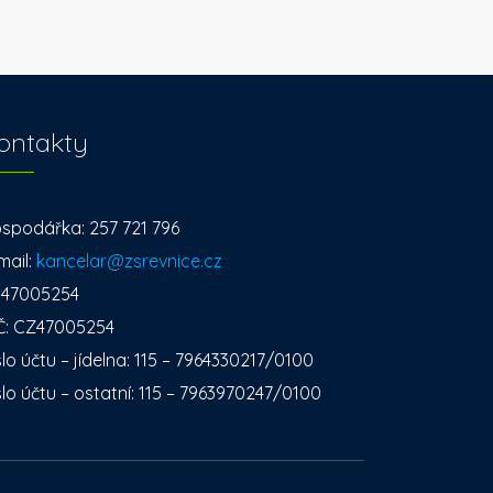
ontakty
spodářka: 257 721 796
mail:
kancelar@zsrevnice.cz
: 47005254
Č: CZ47005254
slo účtu – jídelna: 115 – 7964330217/0100
slo účtu – ostatní: 115 – 7963970247/0100