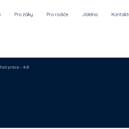
a
Pro žáky
Pro rodiče
Jídelna
Kontakt
řad práce – 8.B