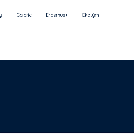
y
Galerie
Erasmus+
Ekotým