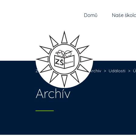
Domů
Naše škol
Základní škola Řevnice
>
Archív
>
Události
>
Ú
Archív