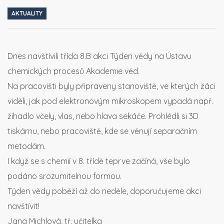
AKTUALITY
Dnes navštívili třída 8.B akci Týden vědy na Ústavu
chemických procesů Akademie věd.
Na pracovišti byly připraveny stanoviště, ve kterých žáci
viděli, jak pod elektronovým mikroskopem vypadá např.
žihadlo včely, vlas, nebo hlava sekáče. Prohlédli si 3D
tiskárnu, nebo pracoviště, kde se věnují separačním
metodám.
I když se s chemií v 8. třídě teprve začíná, vše bylo
podáno srozumitelnou formou.
Týden vědy poběží až do neděle, doporučujeme akci
navštívit!
Jana Michlová, tř. učitelka