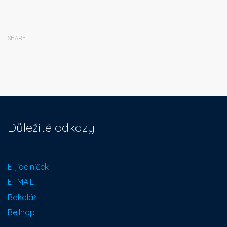
SHARE
Důležité odkazy
E-jídelníček
E -MAIL
Bakaláři
Bellhop