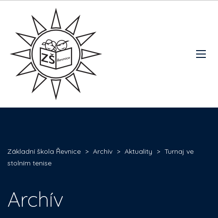
Základní škola Řevnice
>
Archív
>
Aktuality
>
Turnaj ve
stolním tenise
Archív