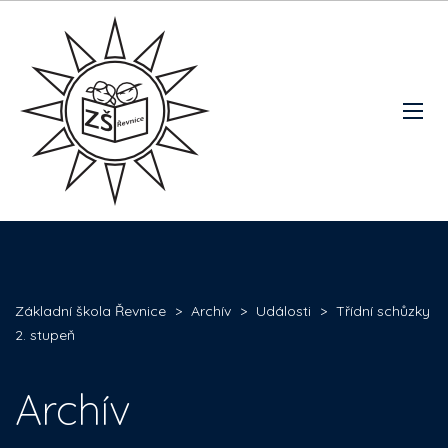
Základní škola Řevnice
>
Archív
>
Události
>
Třídní schůzky
2. stupeň
Archív