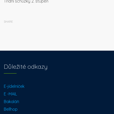
Třídní schůzky 2. stupeň
SHARE
Důležité odkazy
E-jídelníček
E -MAIL
Bakaláři
Bellhop