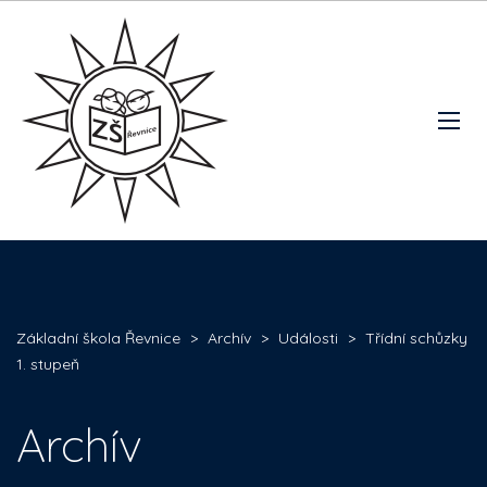
Základní škola Řevnice
>
Archív
>
Události
>
Třídní schůzky
1. stupeň
Archív