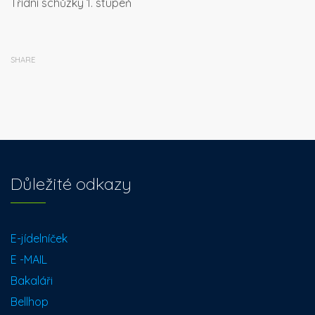
Třídní schůzky 1. stupeň
SHARE
Důležité odkazy
E-jídelníček
E -MAIL
Bakaláři
Bellhop