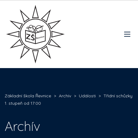
Základní škola Řevnice
>
Archív
>
Události
>
Třídní schůzky
1. stupeň od 17:00
Archív