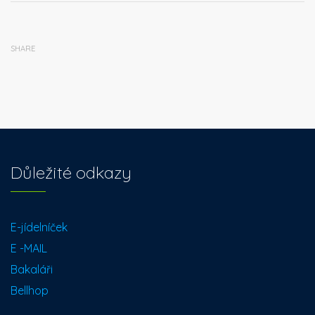
SHARE
Důležité odkazy
E-jídelníček
E -MAIL
Bakaláři
Bellhop