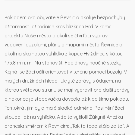
Pokladem pro obyvatele Řevnic a okolí je bezpochyby
přítomnost přírodních krás blízkých Brd. V rámci
projektu Naše město a okolí se čtvrťáci vypravili
vybavení buzolami, plány a mapami města Řevnice a
okolí na skalnatou vyhlídku z kopce Hvíždinec s kótou
475,8 m n. m. Na stanovišti Fabiánovy naučné stezky
Kejná se žáci učili orientovat v terénu pomocí buzoly. V
malých družinách hledali ukryté zprávy s údajem, na
kterou světovou stranu se mají vypravit pro další zprávy
a nakonec je stopovačka dovedla až k dalšímu pokladu.
Tentokrát jím byla malá sladká odměna. Posilnění žáci
stoupali až na vyhlídku. A že to vyšlo!!! Žákyně Anežka
pronesla směrem k Řevnicím: „Tak to teda stálo za to“. A