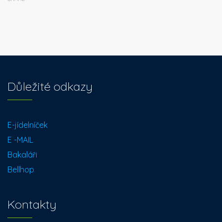
Důležité odkazy
E-jídelníček
E -MAIL
Bakaláři
Bellhop
Kontakty