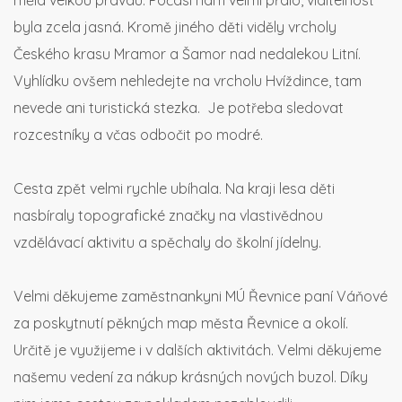
měla velkou pravdu. Počasí nám velmi přálo, viditelnost
byla zcela jasná. Kromě jiného děti viděly vrcholy
Českého krasu Mramor a Šamor nad nedalekou Litní.
Vyhlídku ovšem nehledejte na vrcholu Hvíždince, tam
nevede ani turistická stezka. Je potřeba sledovat
rozcestníky a včas odbočit po modré.
Cesta zpět velmi rychle ubíhala. Na kraji lesa děti
nasbíraly topografické značky na vlastivědnou
vzdělávací aktivitu a spěchaly do školní jídelny.
Velmi děkujeme zaměstnankyni MÚ Řevnice paní Váňové
za poskytnutí pěkných map města Řevnice a okolí.
Určitě je využijeme i v dalších aktivitách. Velmi děkujeme
našemu vedení za nákup krásných nových buzol. Díky