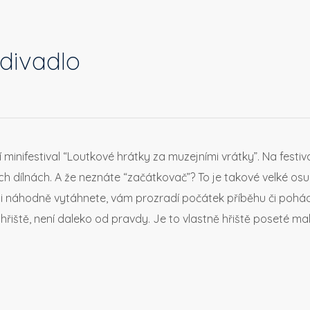
 divadlo
lní minifestival “Loutkové hrátky za muzejními vrátky”. Na fest
ch dílnách. A že neznáte “začátkovač”? To je takové velké o
 si náhodně vytáhnete, vám prozradí počátek příběhu či pohádk
ko hřiště, není daleko od pravdy. Je to vlastně hřiště poseté 