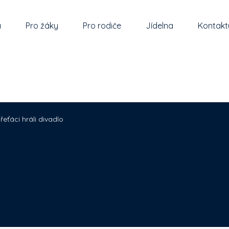
a
Pro žáky
Pro rodiče
Jídelna
Kontakt
řeťáci hráli divadlo