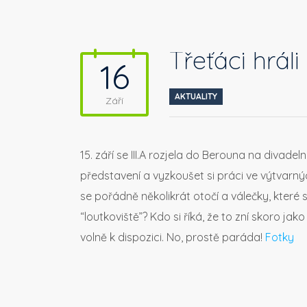
Třeťáci hráli
16
AKTUALITY
Září
15. září se III.A rozjela do Berouna na divade
představení a vyzkoušet si práci ve výtvarný
se pořádně několikrát otočí a válečky, které
“loutkoviště”? Kdo si říká, že to zní skoro ja
volně k dispozici. No, prostě paráda!
Fotky