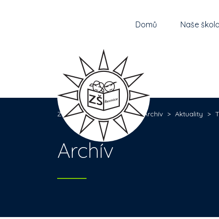
Domů
Naše škol
Základní škola Řevnice
>
Archív
>
Aktuality
>
T
Archív