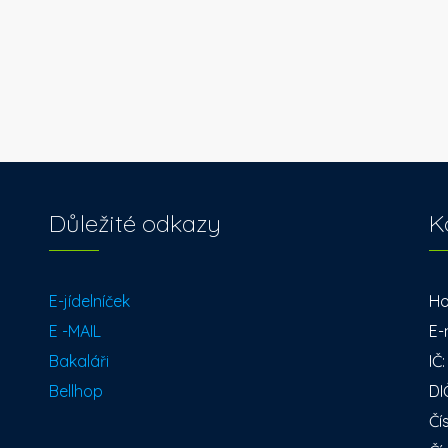
Důležité odkazy
K
E-jídelníček
Ho
E -MAIL
E-
Bakaláři
IČ
Bellhop
DI
Čí