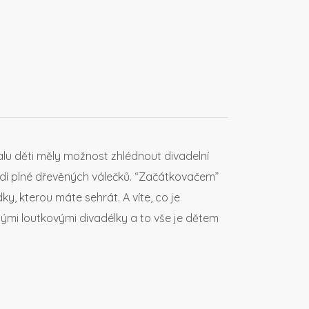
ivalu děti měly možnost zhlédnout divadelní
sudí plné dřevěných válečků. “Začátkovačem”
y, kterou máte sehrát. A víte, co je
malými loutkovými divadélky a to vše je dětem