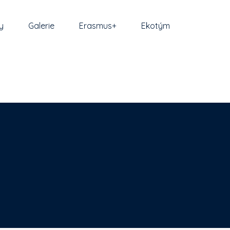
y
Galerie
Erasmus+
Ekotým