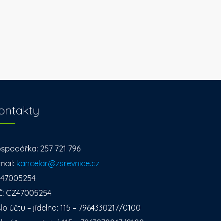
ontakty
spodářka: 257 721 796
mail:
kancelar@zsrevnice.cz
: 47005254
Č: CZ47005254
slo účtu – jídelna: 115 – 7964330217/0100