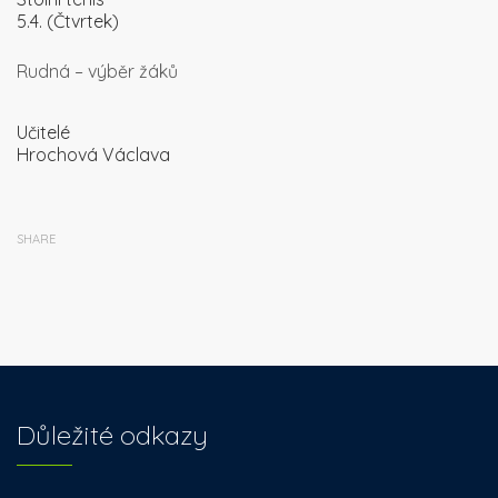
5.4. (Čtvrtek)
Rudná – výběr žáků
Učitelé
Hrochová Václava
SHARE
Důležité odkazy