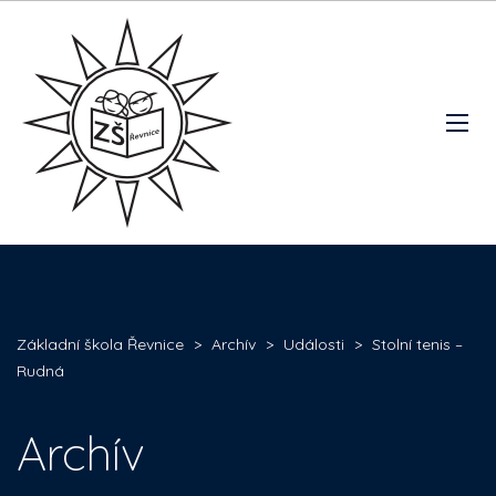
Základní škola Řevnice
>
Archív
>
Události
>
Stolní tenis –
Rudná
Archív