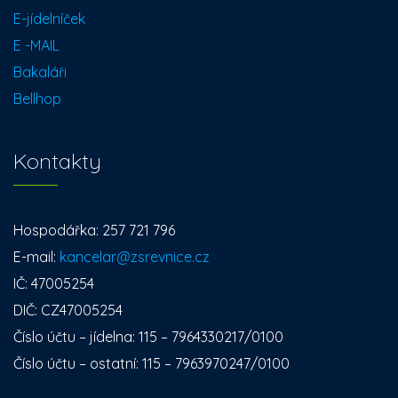
E-jídelníček
E -MAIL
Bakaláři
Bellhop
Kontakty
Hospodářka: 257 721 796
E-mail:
kancelar@zsrevnice.cz
IČ: 47005254
DIČ: CZ47005254
Číslo účtu – jídelna: 115 – 7964330217/0100
Číslo účtu – ostatní: 115 – 7963970247/0100