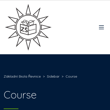
Základní škola Řevnice
>
Sidebar
>
Course
Course