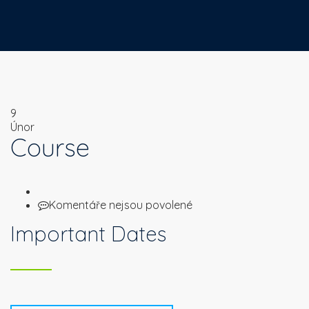
9
Únor
Course
u
Komentáře nejsou povolené
textu
Important Dates
s
názvem
Course