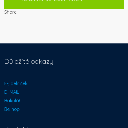
Share
Důležité odkazy
E-jídelníček
E -MAIL
Bakaláři
Bellhop