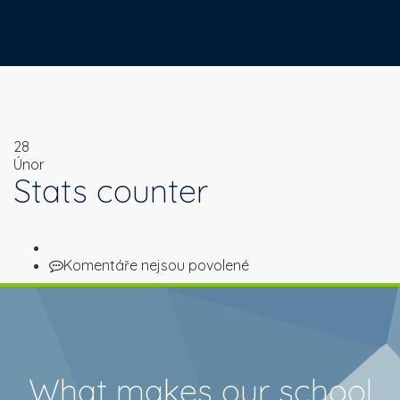
28
Únor
Stats counter
u
Komentáře nejsou povolené
textu
s
názvem
Stats
counter
What makes our school