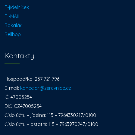
E-jídelníček
E -MAIL
Bakaláři
Bellhop
Kontakty
Hospodářka: 257 721 796
E-mail:
kancelar@zsrevnice.cz
IČ: 47005254
DIČ: CZ47005254
Číslo účtu – jídelna: 115 – 7964330217/0100
Číslo účtu – ostatní: 115 – 7963970247/0100