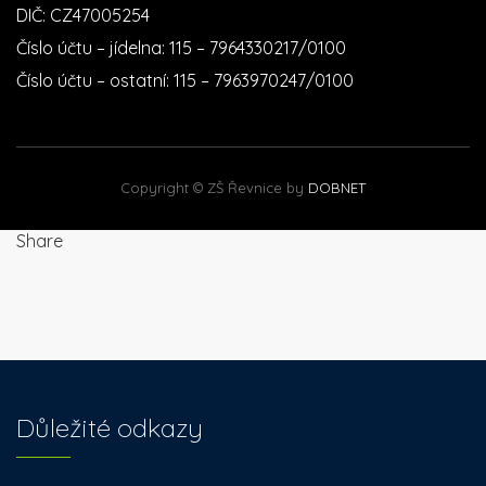
DIČ: CZ47005254
Číslo účtu – jídelna: 115 – 7964330217/0100
Číslo účtu – ostatní: 115 – 7963970247/0100
Copyright © ZŠ Řevnice by
DOBNET
Share
Důležité odkazy