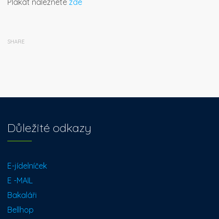
Plakát naleznete
zde
SHARE
Důležité odkazy
E-jídelníček
E -MAIL
Bakaláři
Bellhop