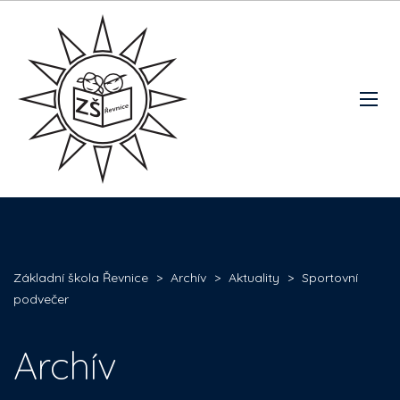
Základní škola Řevnice
>
Archív
>
Aktuality
>
Sportovní
podvečer
Archív