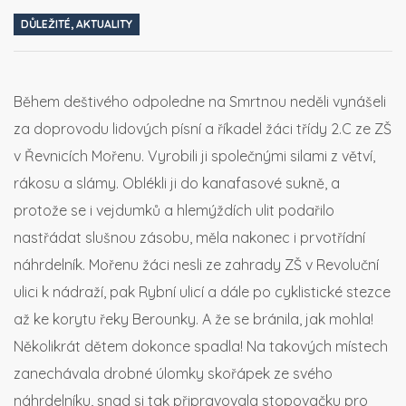
DŮLEŽITÉ
,
AKTUALITY
Během deštivého odpoledne na Smrtnou neděli vynášeli
za doprovodu lidových písní a říkadel žáci třídy 2.C ze ZŠ
v Řevnicích Mořenu. Vyrobili ji společnými silami z větví,
rákosu a slámy. Oblékli ji do kanafasové sukně, a
protože se i vejdumků a hlemýždích ulit podařilo
nastřádat slušnou zásobu, měla nakonec i prvotřídní
náhrdelník. Mořenu žáci nesli ze zahrady ZŠ v Revoluční
ulici k nádraží, pak Rybní ulicí a dále po cyklistické stezce
až ke korytu řeky Berounky. A že se bránila, jak mohla!
Několikrát dětem dokonce spadla! Na takových místech
zanechávala drobné úlomky skořápek ze svého
náhrdelníku, snad si tak připravovala stopovačku pro