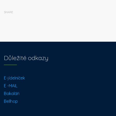
SHARE
Důležité odkazy
E-jídelníček
E -MAIL
Bakaláři
Bellhop