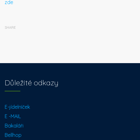
zde
SHARE
Důležité odkazy
E-jídelníček
E -MAIL
Bakaláři
Bellhop