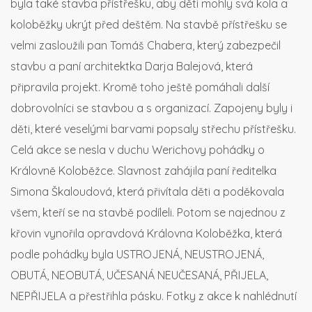
byla také stavba přístřešku, aby děti mohly svá kola a
koloběžky ukrýt před deštěm. Na stavbě přístřešku se
velmi zasloužili pan Tomáš Chabera, který zabezpečil
stavbu a paní architektka Darja Balejová, která
připravila projekt. Kromě toho ještě pomáhali další
dobrovolníci se stavbou a s organizací. Zapojeny byly i
děti, které veselými barvami popsaly střechu přístřešku.
Celá akce se nesla v duchu Werichovy pohádky o
Královně Koloběžce. Slavnost zahájila paní ředitelka
Simona Škaloudová, která přivítala děti a poděkovala
všem, kteří se na stavbě podíleli. Potom se najednou z
křovin vynořila opravdová Královna Koloběžka, která
podle pohádky byla USTROJENÁ, NEUSTROJENÁ,
OBUTÁ, NEOBUTÁ, UČESANÁ NEUČESANÁ, PŘIJELA,
NEPŘIJELA a přestřihla pásku. Fotky z akce k nahlédnutí