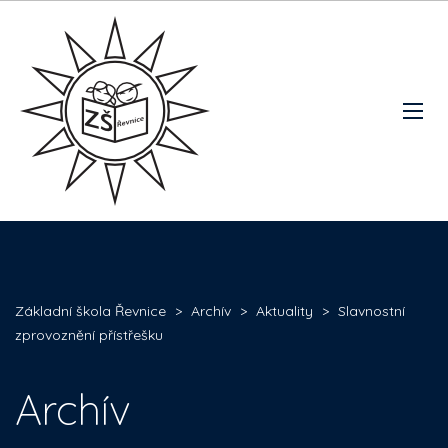
Základní škola Řevnice
>
Archív
>
Aktuality
>
Slavnostní
zprovoznění přístřešku
Archív