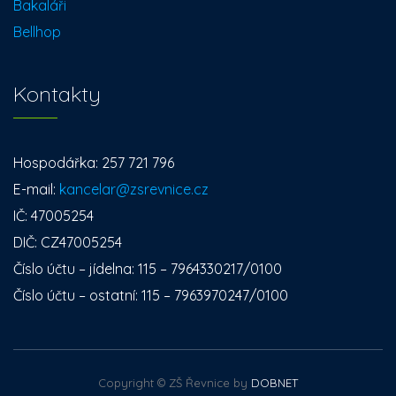
Bakaláři
Bellhop
Kontakty
Hospodářka: 257 721 796
E-mail:
kancelar@zsrevnice.cz
IČ: 47005254
DIČ: CZ47005254
Číslo účtu – jídelna: 115 – 7964330217/0100
Číslo účtu – ostatní: 115 – 7963970247/0100
Copyright © ZŠ Řevnice by
DOBNET