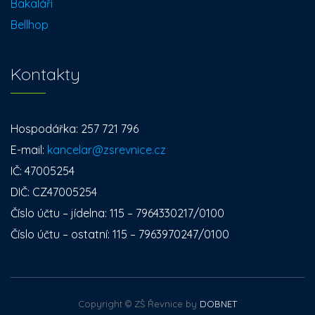
Bakaláři
Bellhop
Kontakty
Hospodářka: 257 721 796
E-mail:
kancelar@zsrevnice.cz
IČ: 47005254
DIČ: CZ47005254
Číslo účtu – jídelna: 115 – 7964330217/0100
Číslo účtu – ostatní: 115 – 7963970247/0100
Copyright © ZŠ Řevnice by
DOBNET