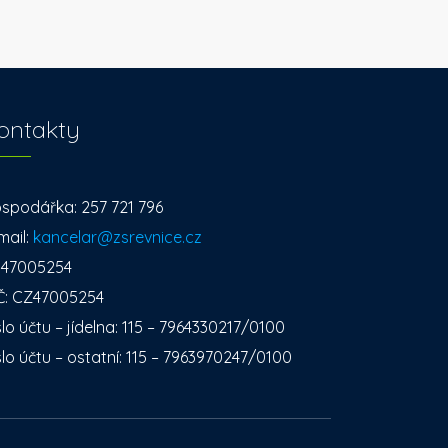
ontakty
spodářka: 257 721 796
mail:
kancelar@zsrevnice.cz
: 47005254
Č: CZ47005254
slo účtu – jídelna: 115 – 7964330217/0100
slo účtu – ostatní: 115 – 7963970247/0100