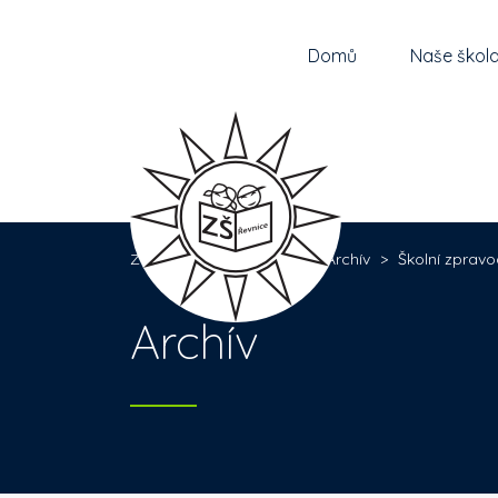
Domů
Naše škol
Základní škola Řevnice
>
Archív
>
Školní zpravo
Archív