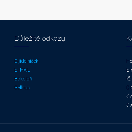
Důležité odkazy
K
E-jídelníček
Ho
E -MAIL
E-
Bakaláři
IČ
Bellhop
DI
Čí
Čí