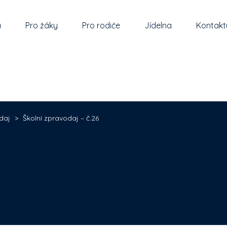
a
Pro žáky
Pro rodiče
Jídelna
Kontakt
daj
>
Školní zpravodaj – č.26