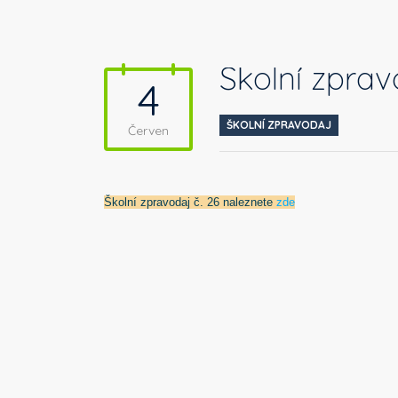
Školní zprav
4
ŠKOLNÍ ZPRAVODAJ
Červen
Školní zpravodaj č. 26 naleznete
zde