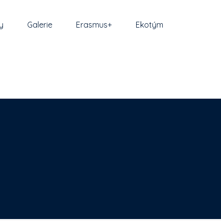
y
Galerie
Erasmus+
Ekotým